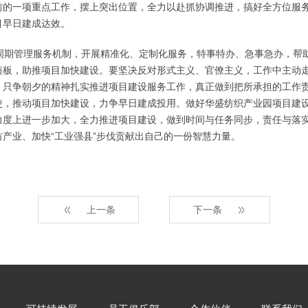
前的一项重点工作，摆上突出位置，全力以赴抓协调推进，搞好全方位服
目早日建成达效。
期管理服务机制，开展精准化、定制化服务，特事特办、急事急办，帮
短板，助推项目加快建设。要坚决反对形式主义、官僚主义，工作中主动
、只争朝夕的精神扎实推进项目建设服务工作，真正做到把所承担的工作
使，推动项目加快建设，力争早日建成投用。做好华盛纺织产业园项目建
力度上进一步加大，全力推进项目建设，做到时间与任务同步，责任与落
产业、加快“工业强县”步伐贡献出自己的一份智慧力量。
<<
>>
上一条
下一条